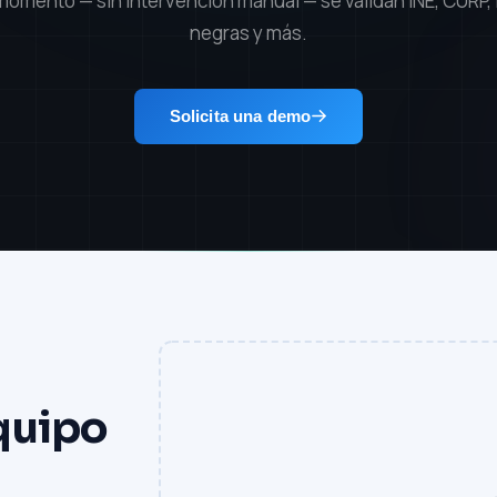
momento — sin intervención manual — se validan INE, CURP, l
negras y más.
Solicita una demo
quipo