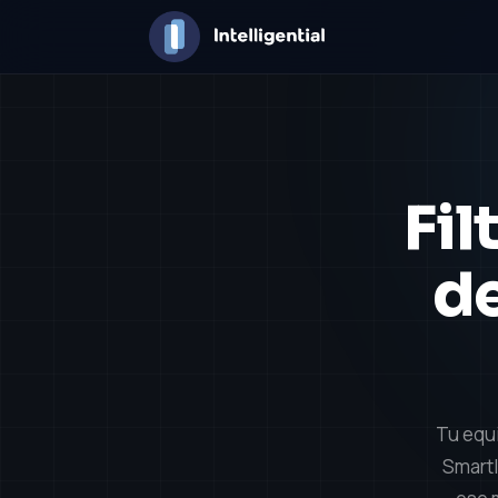
Fil
de
Tu equi
Smartl