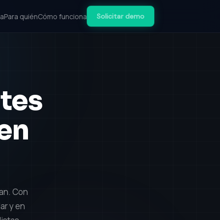
ma
Para quién
Cómo funciona
Solicitar demo
ntes
 en
can. Con
ar y en