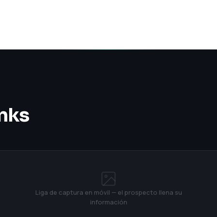
inks
Liga de captura en móvil — el prospecto llena su
información