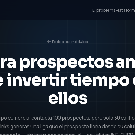
El problema
Platafor
Todos los módulos
tra prospectos a
 invertir tiempo
ellos
po comercial contacta 100 prospectos, pero solo 30 califi
inks generas una liga que el prospecto llena desde su celul